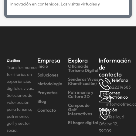
innovación en contenidos. Las visitas virtuales y
Empresa
Explora
Información
Inicio
Oficina de
de
Transformamos
Turismo Digital
contacto
territorios en
Soluciones
Senderos Vivos
Teléfono
experiencias
(Gamificación)
Metodología
622214583
digitales vivas.
Patrimonio y
Proyectos
Correo
Soluciones de
Cultura 3D
electrónico
Blog
valorización
info@clotitec.
Campos de
para turismo,
Golf
Dirección
Contacto
interactivos
patrimonio,
C. la Tesilla, 6
El hogar digital
golf y sector
Oficina 12,
social.
39009