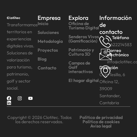
Empresa
Explora
Información
Inicio
Oficina de
de
Transformamos
Turismo Digital
contacto
territorios en
Soluciones
Senderos Vivos
Teléfono
experiencias
(Gamificación)
Metodología
622214583
digitales vivas.
Patrimonio y
Proyectos
Correo
Soluciones de
Cultura 3D
electrónico
Blog
valorización
info@clotitec.
Campos de
para turismo,
Golf
Dirección
Contacto
interactivos
patrimonio,
C. la Tesilla, 6
El hogar digital
golf y sector
Oficina 12,
social.
39009
Santander,
Cantabria
Copyright © 2026 Clotitec. Todos
Política de privacidad
los derechos reservados.
Política de cookies
Aviso legal