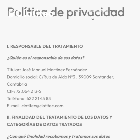
Política de privacidad
Inicio
Soluciones
Proyectos
Sobre nosotros
Contacto
I. RESPONSABLE DEL TRATAMIENTO
¿Quién es el responsable de sus datos?
Titular: José Manuel Martínez Fernández
Domicilio social: C/Ruiz de Alda Nº3 , 39009 Santander,
Cantabria
CIF: 72.064.213-S
Teléfono: 622 21 45 83
E-mail: clotitec@clotitec.com
II. FINALIDAD DEL TRATAMIENTO DE LOS DATOS Y
CATEGORÍAS DE DATOS TRATADOS
¿Con qué finalidad recabamos y tratamos sus datos