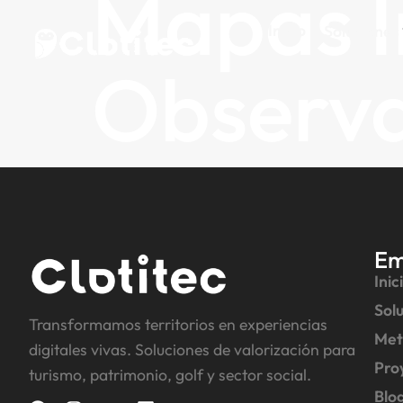
Mapas I
Inicio
Soluciones
Observa
Em
Inic
Sol
Transformamos territorios en experiencias
Met
digitales vivas. Soluciones de valorización para
Pro
turismo, patrimonio, golf y sector social.
Blo