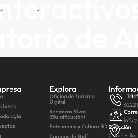
nteractivos
Sobre nosotros
Contacto
Proyectos
torio de An
presa
Explora
Informa
io
Oficina de Turismo
Telé
Digital
6222
uciones
Senderos Vivos
Corre
odología
(Gamificación)
info@
yectos
Patrimonio y Cultura 3D
Dirección
C. la Tesill
g
Campos de Golf