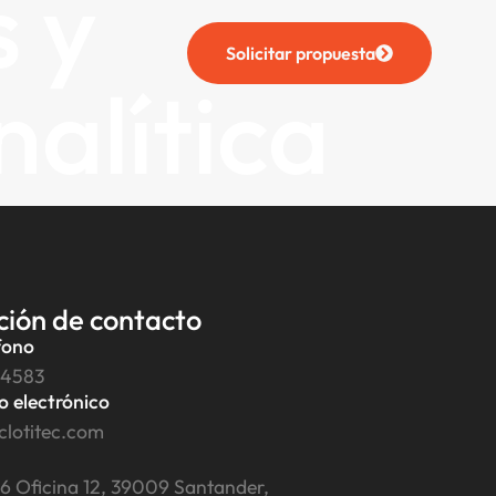
 y
Solicitar propuesta
alítica
ción de contacto
fono
14583
o electrónico
clotitec.com
a, 6 Oficina 12, 39009 Santander,