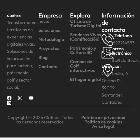
Empresa
Explora
Información
Inicio
Oficina de
de
Transformamos
Turismo Digital
contacto
territorios en
Soluciones
Senderos Vivos
Teléfono
experiencias
(Gamificación)
Metodología
622214583
digitales vivas.
Patrimonio y
Proyectos
Correo
Soluciones de
Cultura 3D
electrónico
Blog
valorización
info@clotitec.
Campos de
para turismo,
Golf
Dirección
Contacto
interactivos
patrimonio,
C. la Tesilla, 6
El hogar digital
golf y sector
Oficina 12,
social.
39009
Santander,
Cantabria
Copyright © 2026 Clotitec. Todos
Política de privacidad
los derechos reservados.
Política de cookies
Aviso legal